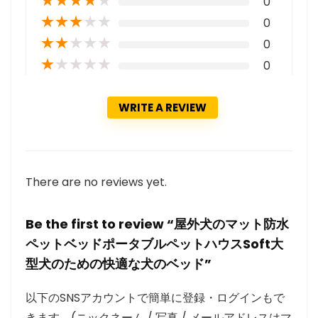
0
★
★
★
★
★
0
★
★
★
★
★
0
★
★
★
★
★
0
WRITE A REVIEW
There are no reviews yet.
Be the first to review “屋外犬のマット防水
ペットベッドポータブルペットハウスSoft大
型犬のための快適な犬のベッド”
以下のSNSアカウントで簡単に登録・ログインもで
きます。(ニックネーム / 写真 / メールアドレスはマ