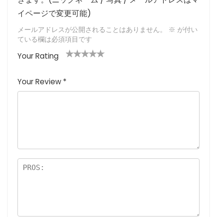
イページで変更可能)
メールアドレスが公開されることはありません。
※
が付い
ている欄は必須項目です
Your Rating
1
2つ
3つ星
4つ星
5つ星 (最
つ
星
(最高
(最高評
高評価: 5
Your Review
*
星
(最
評価:
価: 5つ
つ星)
(
高評
5つ
星)
最
価:
星)
高
5つ
評
星)
価
:
5
つ
星