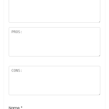
(
高評
5つ
星)
最
価:
星)
高
5つ
評
星)
価
:
5
つ
星
)
Name
*