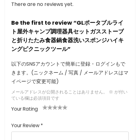
There are no reviews yet.
Be the first to review “GLポータブルライ
ト屋外キャンプ調理器具セットガスストーブ
と折りたたみ食器鍋食器洗いスポンジハイキ
ングピクニックツール”
以下のSNSアカウントで簡単に登録・ログインもで
きます。(ニックネーム / 写真 / メールアドレスはマ
イページで変更可能)
メールアドレスが公開されることはありません。
※
が付い
ている欄は必須項目です
Your Rating
1
2つ
3つ星
4つ星
5つ星 (最
つ
星
(最高
(最高評
高評価: 5
Your Review
*
星
(最
評価:
価: 5つ
つ星)