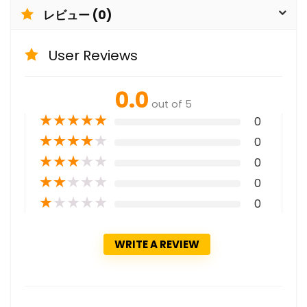
レビュー (0)
User Reviews
0.0
out of 5
★
★
★
★
★
0
★
★
★
★
★
0
★
★
★
★
★
0
★
★
★
★
★
0
★
★
★
★
★
0
WRITE A REVIEW