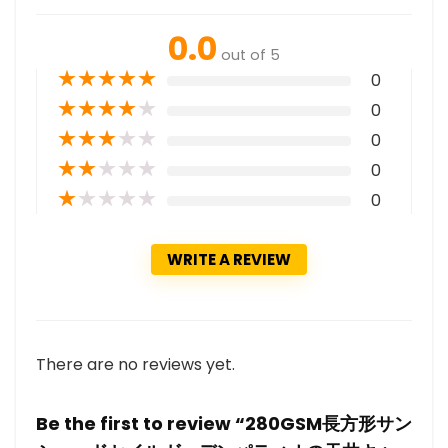
0.0
out of 5
★
★
★
★
★
0
★
★
★
★
★
0
★
★
★
★
★
0
★
★
★
★
★
0
★
★
★
★
★
0
WRITE A REVIEW
There are no reviews yet.
Be the first to review “280GSM長方形サン