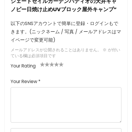
シェードセイルガーデンパティオの天井キャ
ノピー日焼け止めUVブロック屋外キャンプ”
以下のSNSアカウントで簡単に登録・ログインもで
きます。(ニックネーム / 写真 / メールアドレスはマ
イページで変更可能)
メールアドレスが公開されることはありません。
※
が付い
ている欄は必須項目です
Your Rating
1
2つ
3つ星
4つ星
5つ星 (最
つ
星
(最高
(最高評
高評価: 5
Your Review
*
星
(最
評価:
価: 5つ
つ星)
(
高評
5つ
星)
最
価:
星)
高
5つ
評
星)
価