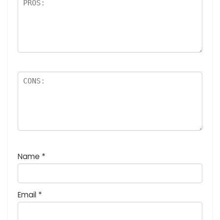
:
5
つ
星
)
Name
*
Email
*